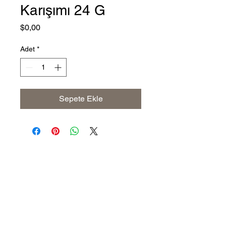
Karışımı 24 G
Fiyat
$0,00
Adet
*
Sepete Ekle
Address
The United States (Main Office)
Istanbul | Dublin | Côte d'Ivoire
Email