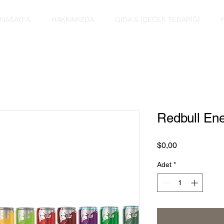
NASAYFA
HAKKIMIZDA
GIDA & İÇECEK TEDARİĞİ
Redbull Ene
Fiyat
$0,00
Adet
*