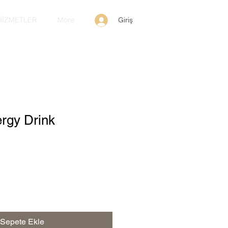
HİZMETLER
More
Giriş
rgy Drink
Sepete Ekle