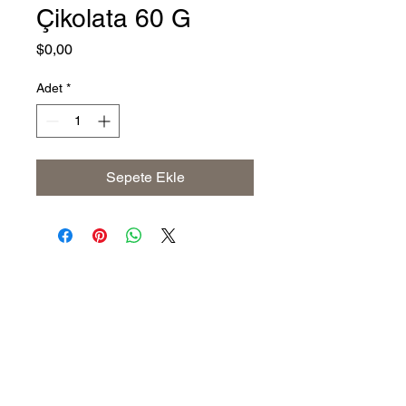
Çikolata 60 G
Fiyat
$0,00
Adet
*
Sepete Ekle
Address
The United States (Main Office)
Istanbul | Dublin | Côte d'Ivoire
Email