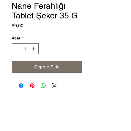
Nane Ferahlığı
Tablet Şeker 35 G
Fiyat
$0,00
Adet
*
Sepete Ekle
Address
The United States (Main Office)
Istanbul | Dublin | Côte d'Ivoire