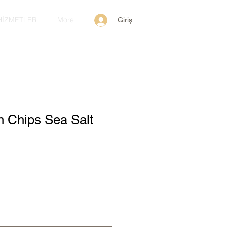
HİZMETLER
More
Giriş
n Chips Sea Salt