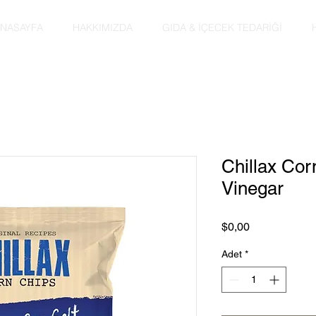
NASAYFA
HAKKIMIZDA
GIDA & İÇECEK TEDARİĞİ
Chillax Cor
Vinegar
Fiyat
$0,00
Adet
*